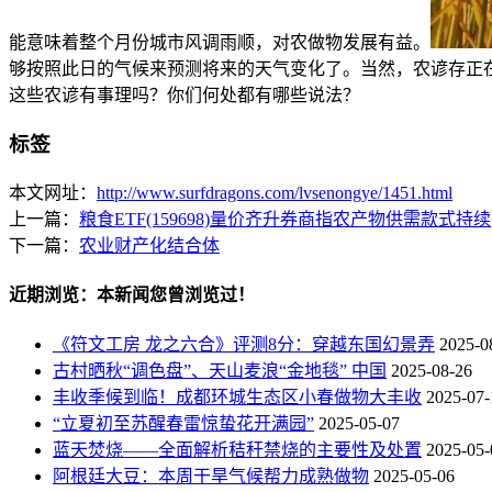
能意味着整个月份城市风调雨顺，对农做物发展有益‌。
够按照此日的气候来预测将来的天气变化了。当然，农谚存正
这些农谚有事理吗？你们何处都有哪些说法？
标签
本文网址：
http://www.surfdragons.com/lvsenongye/1451.html
上一篇：
粮食ETF(159698)量价齐升券商指农产物供需款式持续
下一篇：
农业财产化结合体
近期浏览：本新闻您曾浏览过！
《符文工房 龙之六合》评测8分：穿越东国幻景弄
2025-0
古村晒秋“调色盘”、天山麦浪“金地毯” 中国
2025-08-26
丰收季候到临！成都环城生态区小春做物大丰收
2025-07-
“立夏初至苏醒春雷惊蛰花开满园”
2025-05-07
蓝天焚烧——全面解析秸秆禁烧的主要性及处置
2025-05-
阿根廷大豆：本周干旱气候帮力成熟做物
2025-05-06