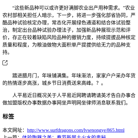
“这些新品种可以或许更好满脚农业出产用种需求。”农业
农村部相关担任人暗示，下一步，将进一步强化部省协同，严
酷品种试验核定办理，常态化开展绿色通道和结合体试验整
治，制定出台品种试验办理法子，加强新品种展现示范和评
价，存正在较着缺陷风险品种的撤销力度，持续提拔品种核定
质量和程度，为粮油做物大面积单产提拔供给无力的品种支
持。
踏进腊月门，年味铺满集。年味渐浓，家家户户采办年货
的热情逐步高涨，城乡节日消费送来高峰。？。
人平易近日概况关于人平易近网聘请聘请英才告白办事合
做加盟版权办事数据办事网坐声明网坐律师消息联系我们。
标签
本文网址：
http://www.surfdragons.com/lvsenongye/865.html
上一篇：
体验陶器之美：春节新展土火水的奥秘