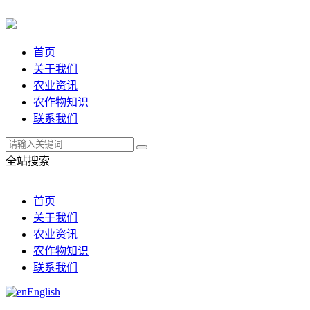
首页
关于我们
农业资讯
农作物知识
联系我们
全站搜索
首页
关于我们
农业资讯
农作物知识
联系我们
English