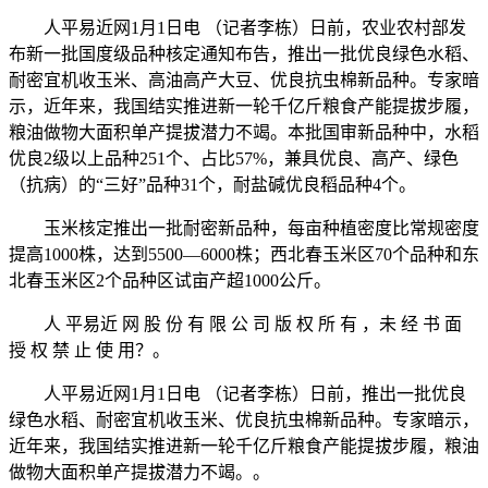
人平易近网1月1日电 （记者李栋）日前，农业农村部发
布新一批国度级品种核定通知布告，推出一批优良绿色水稻、
耐密宜机收玉米、高油高产大豆、优良抗虫棉新品种。专家暗
示，近年来，我国结实推进新一轮千亿斤粮食产能提拔步履，
粮油做物大面积单产提拔潜力不竭。本批国审新品种中，水稻
优良2级以上品种251个、占比57%，兼具优良、高产、绿色
（抗病）的“三好”品种31个，耐盐碱优良稻品种4个。
玉米核定推出一批耐密新品种，每亩种植密度比常规密度
提高1000株，达到5500—6000株；西北春玉米区70个品种和东
北春玉米区2个品种区试亩产超1000公斤。
人 平易近 网 股 份 有 限 公 司 版 权 所 有 ，未 经 书 面
授 权 禁 止 使 用？。
人平易近网1月1日电 （记者李栋）日前，推出一批优良
绿色水稻、耐密宜机收玉米、优良抗虫棉新品种。专家暗示，
近年来，我国结实推进新一轮千亿斤粮食产能提拔步履，粮油
做物大面积单产提拔潜力不竭。。