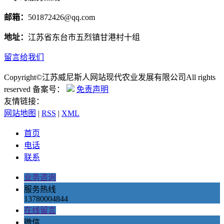
邮箱：
501872426@qq.com
地址：
江苏省东台市五烈镇甘港村十组
留言给我们
Copyright©江苏威尼斯人网站现代农业发展有限公司All rights
reserved 备案号：
免责声明
友情链接：
网站地图
|
RSS
|
XML
首页
电话
联系
业务咨询
服务热线
13780004844
在线留言
微信