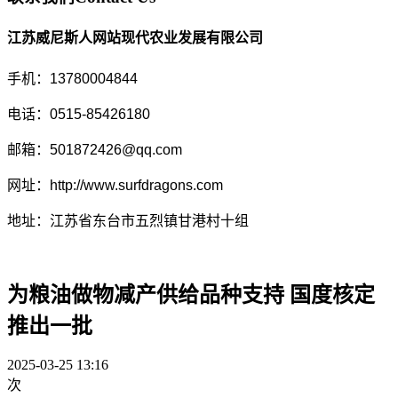
江苏威尼斯人网站现代农业发展有限公司
手机：13780004844
电话：0515-85426180
邮箱：501872426@qq.com
网址：http://www.surfdragons.com
地址：江苏省东台市五烈镇甘港村十组
为粮油做物减产供给品种支持 国度核定
推出一批
2025-03-25 13:16
次