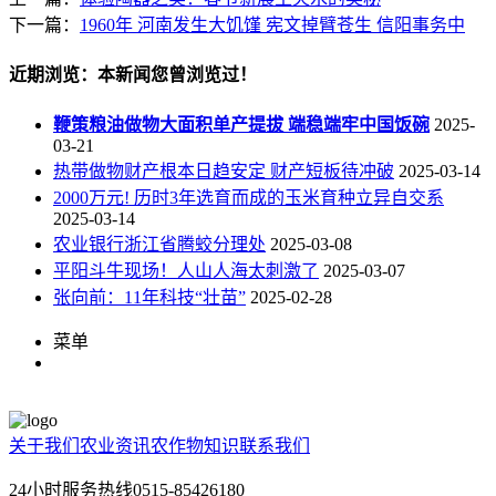
下一篇：
1960年 河南发生大饥馑 宪文掉臂苍生 信阳事务中
近期浏览：本新闻您曾浏览过！
鞭策粮油做物大面积单产提拔 端稳端牢中国饭碗
2025-
03-21
热带做物财产根本日趋安定 财产短板待冲破
2025-03-14
2000万元! 历时3年选育而成的玉米育种立异自交系
2025-03-14
农业银行浙江省腾蛟分理处
2025-03-08
平阳斗牛现场！人山人海太刺激了
2025-03-07
张向前：11年科技“壮苗”
2025-02-28
菜单
关于我们
农业资讯
农作物知识
联系我们
24小时服务热线
0515-85426180